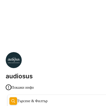
audiosus
Покажи инфо
Търсене & Филтър