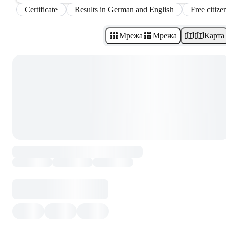
Certificate
Results in German and English
Free citize
Мрежа
Мрежа
Карта