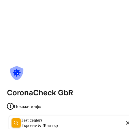
CoronaCheck GbR
Покажи инфо
Test centers
Търсене & Филтър