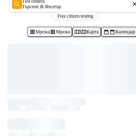
Test centers
Търсене & Филтър
Free citizen testing
Мрежа
Мрежа
Карта
Календар