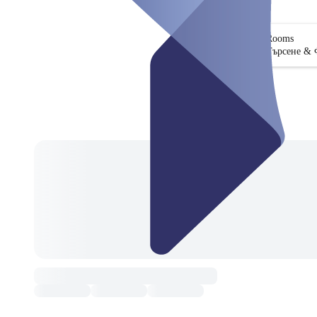
Rooms
Търсене & 