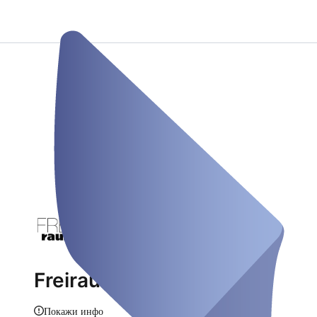
Freiraumquadrat
Покажи инфо