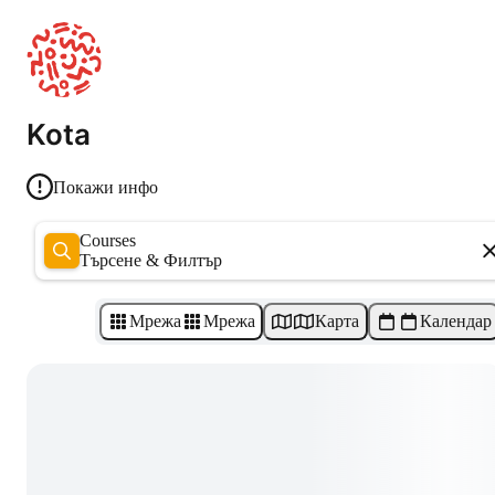
Kota
Покажи инфо
Courses
Търсене & Филтър
Мрежа
Мрежа
Карта
Календар