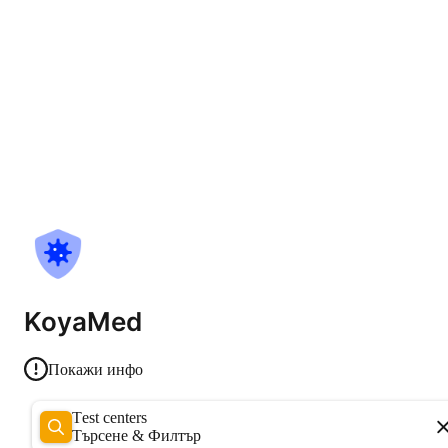
KoyaMed
Покажи инфо
Test centers
Търсене & Филтър