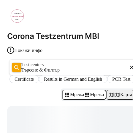
Corona Testzentrum MBI
Покажи инфо
Test centers
Търсене & Филтър
Certificate
Results in German and English
PCR Test
Мрежа
Мрежа
Карта