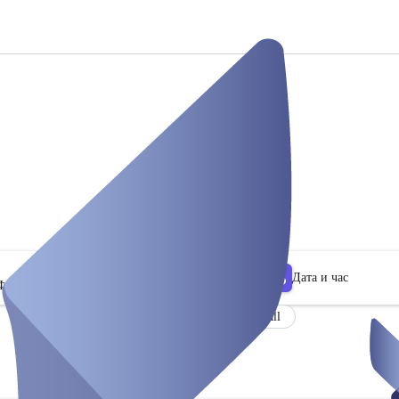
Дата и час
Филтър
Videocall