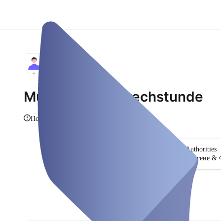
Musterstadt Sprechstunde
Покажи инфо
Authorities
Търсене & 