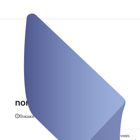
nonplusultra Aachen
Покажи инфо
Events