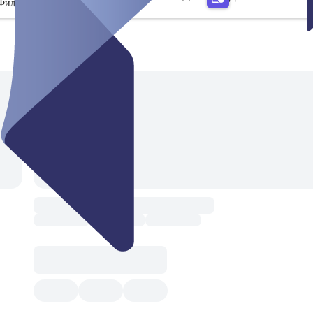
Филтър