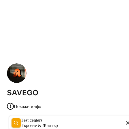
SAVEGO
Покажи инфо
Test centers
Търсене & Филтър