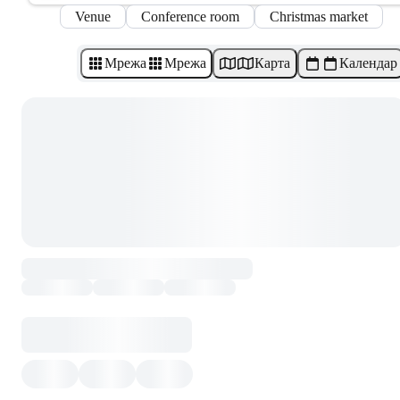
Venue
Conference room
Christmas market
Мрежа
Мрежа
Карта
Календар