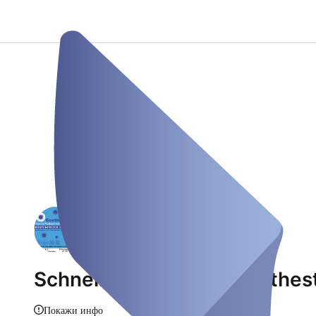
Schnelltestzentrum-Goethestr
Покажи инфо