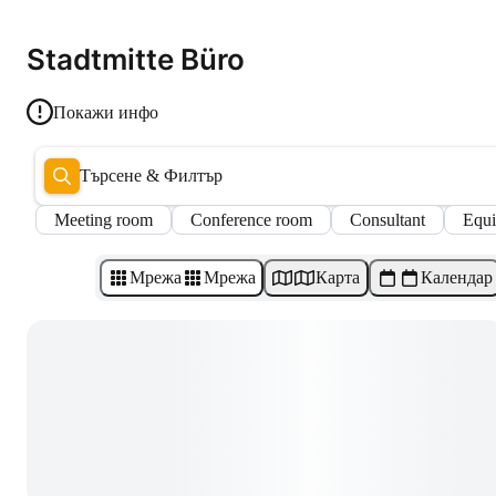
Stadtmitte Büro
Покажи инфо
Търсене & Филтър
Meeting room
Conference room
Consultant
Equ
Мрежа
Мрежа
Карта
Календар