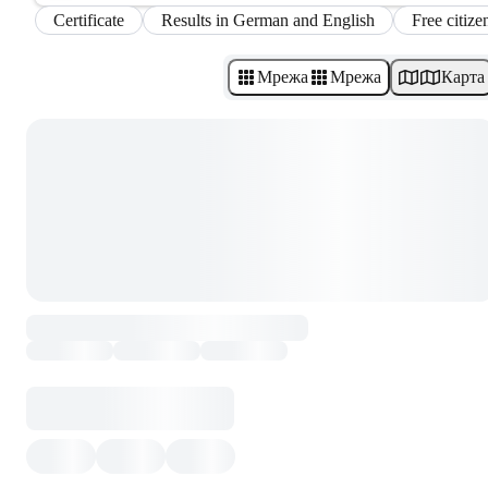
Certificate
Results in German and English
Free citize
Мрежа
Мрежа
Карта