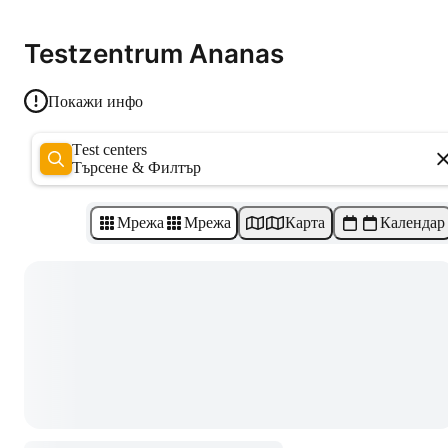
Testzentrum Ananas
Покажи инфо
Test centers
Търсене & Филтър
Мрежа
Мрежа
Карта
Календар