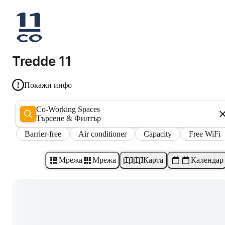
Tredde 11
Покажи инфо
Co-Working Spaces
Търсене & Филтър
Barrier-free
Air conditioner
Capacity
Free WiFi
Мрежа
Мрежа
Карта
Календар