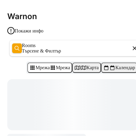
Warnon
Покажи инфо
Rooms
Търсене & Филтър
Мрежа
Мрежа
Карта
Календар