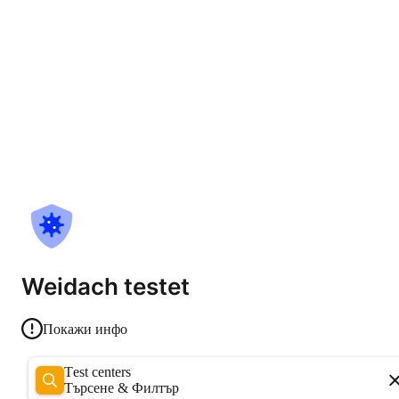
Weidach testet
Покажи инфо
Test centers
Търсене & Филтър