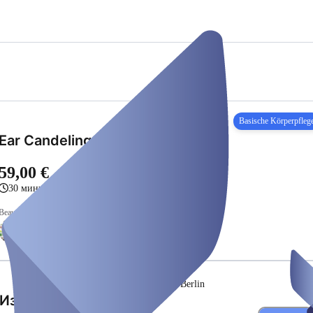
Basische Körperpfleg
Ear Candeling
59,00 €
30 минути
Beauticians
-
Europe/Berlin
(Стъпка 1 от 3)
Избери дата