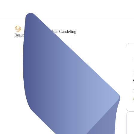
/
Ear Candeling
Beauty Concept Spa