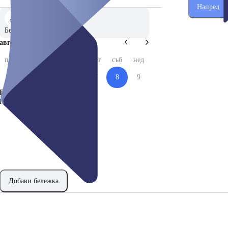
Напред
Без предпочитание
авг 2026
пон
вто
сря
чет
пет
съб
нед
3
4
5
6
7
8
9
Време
Няма налични часове за избор.
Добави бележка