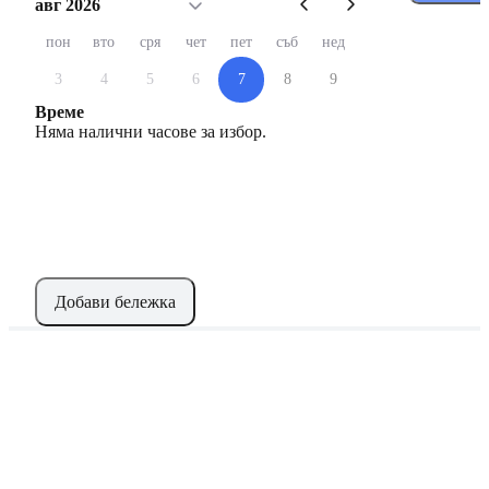
авг 2026
пон
вто
сря
чет
пет
съб
нед
3
4
5
6
7
8
9
Време
Няма налични часове за избор.
Добави бележка