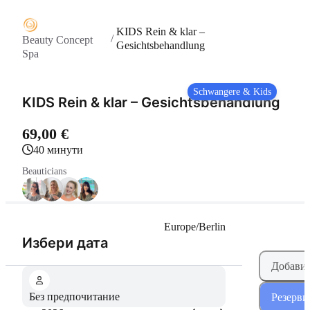
KIDS Rein & klar –
/
Beauty Concept
Gesichtsbehandlung
Spa
Schwangere & Kids
KIDS Rein & klar – Gesichtsbehandlung
69,00 €
40 минути
Beauticians
Europe/Berlin
(Стъпка 1 от 2)
Избери дата
Добави 
Без предпочитание
Резерви