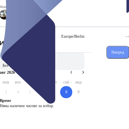
Meeting rooms
-
Europe/Berlin
(Стъпка 1 от 3)
Избери дата
Напред
Без предпочитание
авг 2026
пон
вто
сря
чет
пет
съб
нед
3
4
5
6
7
8
9
Време
Няма налични часове за избор.