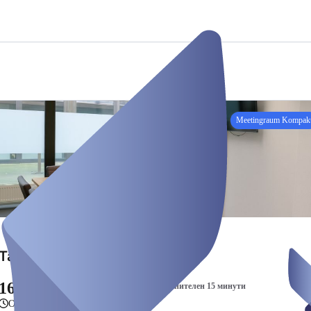
Meetingraum Kompak
Tageweise Raum Kompakt
160,00 €
/ 8 часа + 5,00 € за всеки допълнителен 15 минути
От 8 часа до един ден, 16 часа