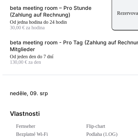
beta meeting room – Pro Stunde
Rezervova
(Zahlung auf Rechnung)
Od jedna hodina do 24 hodin
30,00 € za hodina
beta meeting room - Pro Tag (Zahlung auf Rechnu
Mitglieder
Od jeden den do 7 dní
130,00 € za den
beta meeting room – Halbtag (Zahlung auf Rechnu
Mitglieder
4 hodin
neděle, 09. srp
70,00 €
beta meeting room – Pro Stunde (Zahlung auf
Vlastnosti
Rechnung) Mitglieder
Od jedna hodina do 24 hodin
Fernseher
Flip-chart
20,00 € za hodina
Bezplatné Wi-Fi
Podlaha (1.OG)