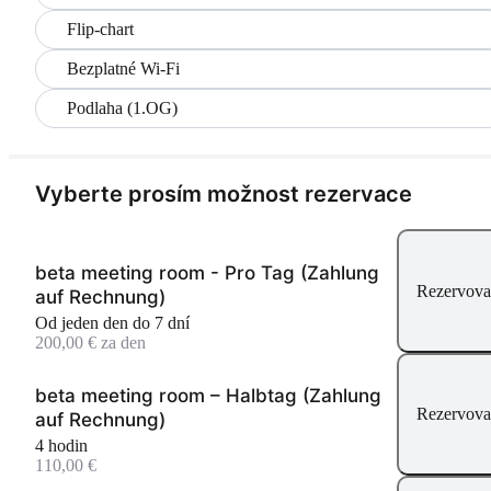
Flip-chart
Bezplatné Wi-Fi
Podlaha (1.OG)
Vyberte prosím možnost rezervace
beta meeting room - Pro Tag (Zahlung
Rezervova
auf Rechnung)
Od jeden den do 7 dní
200,00 € za den
beta meeting room – Halbtag (Zahlung
Rezervova
auf Rechnung)
4 hodin
110,00 €