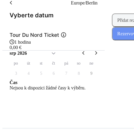
Europe/Berlin
(Krok 1 z 2)
Vyberte datum
Přidat re
Rezervov
Tour Du Nord Ticket
1 hodina
0,00 €
srp 2026
po
út
st
čt
pá
so
ne
3
4
5
6
7
8
9
Čas
Nejsou k dispozici žádné časy k výběru.