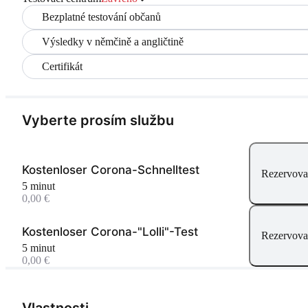
Bezplatné testování občanů
Výsledky v němčině a angličtině
Certifikát
Vyberte prosím službu
Kostenloser Corona-Schnelltest
Rezervova
5 minut
0,00 €
Kostenloser Corona-"Lolli"-Test
Rezervova
5 minut
0,00 €