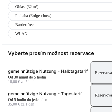
Oblast (32 m²)
Podlaha (Erdgeschoss)
Barrier-free
WLAN
Vyberte prosím možnost rezervace
gemeinnützige Nutzung - Halbtagstarif
Rezervova
Od 30 minut do 5 hodin
18,00 € za 5 hodin
gemeinnützige Nutzung - Tagestarif
Rezervova
Od 5 hodin do jeden den
35,00 € za 1 den