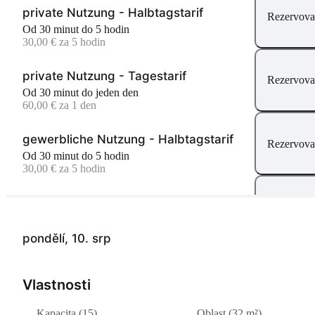
private Nutzung - Halbtagstarif
Rezervova
Od 30 minut do 5 hodin
30,00 € za 5 hodin
private Nutzung - Tagestarif
Rezervova
Od 30 minut do jeden den
60,00 € za 1 den
gewerbliche Nutzung - Halbtagstarif
Rezervova
Od 30 minut do 5 hodin
30,00 € za 5 hodin
gewerbliche Nutzung - Tagestarif
Rezervova
Od 30 minut do jeden den
60,00 € za 1 den
pondělí, 10. srp
Vlastnosti
Kapacita (15)
Oblast (32 m²)