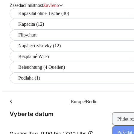
Zasedací místnost
Zavřeno
Kapazität ohne Tische (30)
Kapacita (12)
Flip-chart
Napájecí zásuvky (12)
Bezplatné Wi-Fi
Beleuchtung (4 Quellen)
Podlaha (1)
Europe/Berlin
(Krok 1 z 2)
Vyberte datum
Přidat re
Požádat 
Ganzer Tag, 9:00 bis 17:00 Uhr