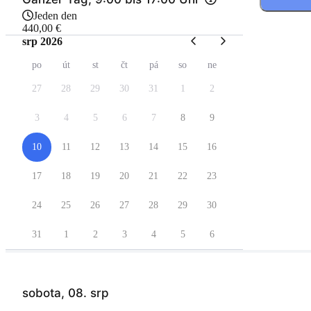
Jeden den
440,00 €
srp 2026
po
út
st
čt
pá
so
ne
27
28
29
30
31
1
2
3
4
5
6
7
8
9
10
11
12
13
14
15
16
17
18
19
20
21
22
23
24
25
26
27
28
29
30
31
1
2
3
4
5
6
sobota, 08. srp