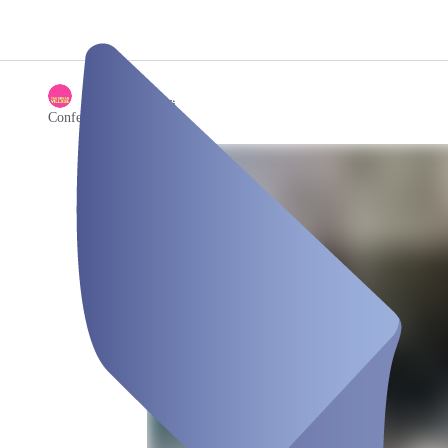
/
Amalfi
Conferencing