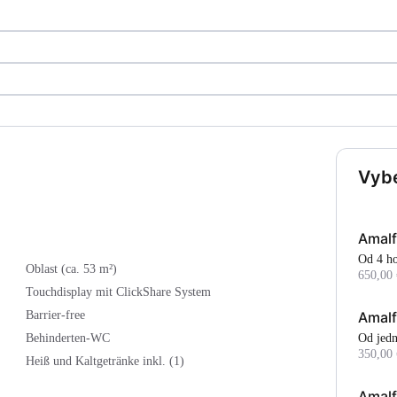
Vybe
Amalf
Od 4 
Oblast (ca. 53 m²)
650,00 
Touchdisplay mit ClickShare System
Amalf
Barrier-free
Od je
Behinderten-WC
350,00 
Heiß und Kaltgetränke inkl. (1)
Amalf