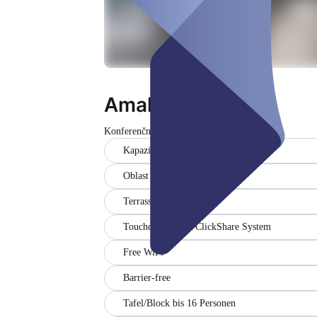
Amalfi
Konferenční místnost
Zavřeno
Kapazitäten (1-38)
Oblast (ca. 53 m²)
Terrasse (möbliert)
Touchdisplay mit ClickShare System
Free WiFi
Barrier-free
Tafel/Block bis 16 Personen