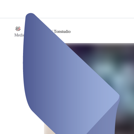
/
Tonstudio
MedienCampus Keck