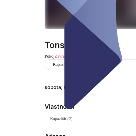
Tonstudio R.054
Pokoj
Zavřeno
Kapazität (2)
sobota, 08. srp
Vlastnosti
Kapazität (2)