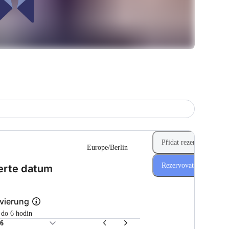
Přidat rezervaci
Europe/Berlin
Rezervovat nyní
(Krok 1 z 2)
erte datum
vierung
1 do 6 hodin
26