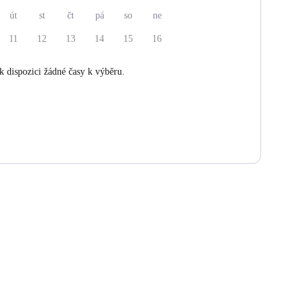
út
st
čt
pá
so
ne
11
12
13
14
15
16
k dispozici žádné časy k výběru.