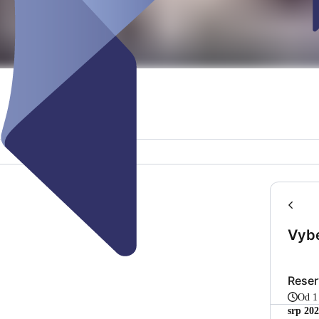
Vyb
Reser
Od 
srp 20