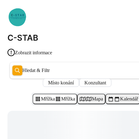
C-STAB
Zobrazit informace
Hledat & Filtr
Místo konání
Konzultant
Mřížka
Mřížka
Mapa
Kalendář