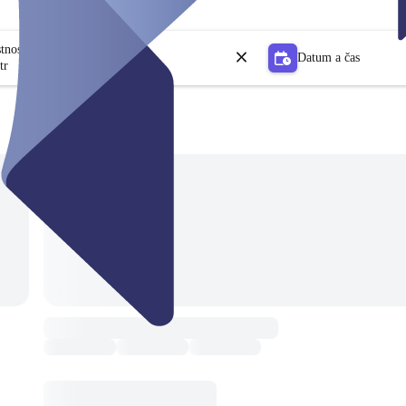
stnosti
Datum a čas
tr