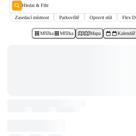
Hledat & Filtr
Zasedací místnost
Parkoviště
Opravit stůl
Flex D
Mřížka
Mřížka
Mapa
Kalendář