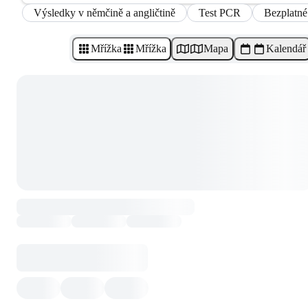
Výsledky v němčině a angličtině
Test PCR
Bezplatné
Mřížka
Mřížka
Mapa
Kalendář