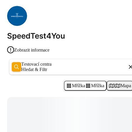
SpeedTest4You
Zobrazit informace
Testovací centra
Hledat & Filtr
Mřížka
Mřížka
Mapa