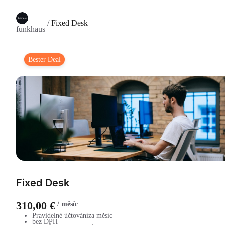
/
Fixed Desk
funkhaus
Bester Deal
Fixed Desk
310,00 €
/
měsíc
Pravidelné účtování
za měsíc
bez DPH