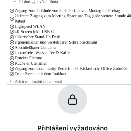
14 dnů výpovědní lhůta
Zugang zum Gebäude von 8 bis 20 Uhr von Montag bis Freitag
2h freier Zugang zum Meeting-Space pro Tag (jede weitere Stunde 4
Rabatt)
Highspeed WLAN
4K Screen inkl. USB-C
elektrischer Stand-Up Desk
ergonomischer und verstellbarer Schreibtischstuhl
Abschließbarer Container
kostenfreies Wasser, Tee & Kaffee
Drucker Flatrate
Küche & Utensilien
Zugang zum Community-Bereich inkl. Kickertisch, Office-Zubehör
Team-Events mit dem funkhaus
3 měsíců minimální doba trvání
Přihlášení vyžadováno