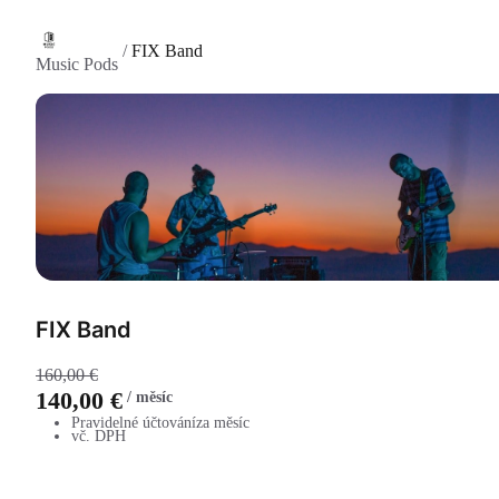
/
FIX Band
Music Pods
FIX Band
160,00 €
140,00 €
/
měsíc
Pravidelné účtování
za měsíc
vč. DPH