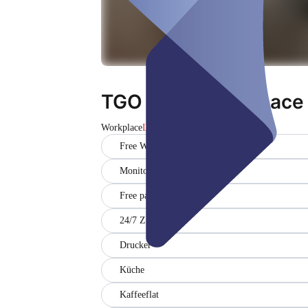
TGO Coworkingspace
Workplace
Lukket
Free WiFi
Monitor
Free parking
24/7 Zugang
Drucker
Küche
Kaffeeflat