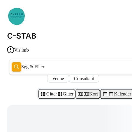
C-STAB
Vis info
Søg & Filter
Venue
Consultant
Gitter
Gitter
Kort
Kalender