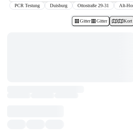
PCR Testung
Duisburg
Ottostraße 29-31
Alt-Ho
Gitter
Gitter
Kort