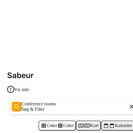
Sabeur
Vis info
Conference rooms
Søg & Filter
Gitter
Gitter
Kort
Kalender