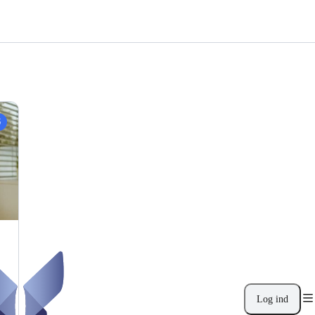
G
Log ind