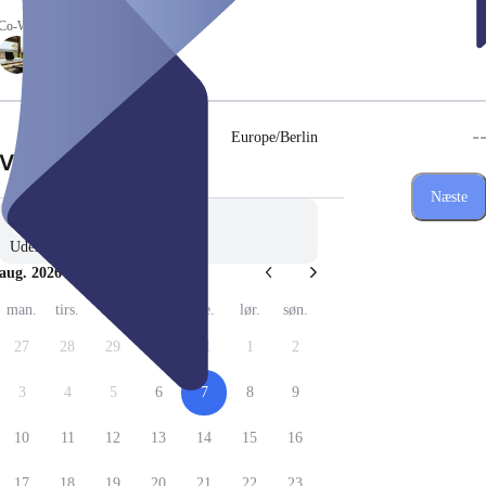
Co-Working Spaces
-
Europe/Berlin
(Trin 1 af 3)
Vælg dato
Næste
Uden præference
aug. 2026
man.
tirs.
ons.
tors.
fre.
lør.
søn.
27
28
29
30
31
1
2
3
4
5
6
7
8
9
10
11
12
13
14
15
16
17
18
19
20
21
22
23