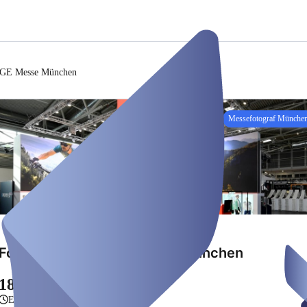
GE Messe München
Messefotograf Münche
Fotograf GOLFTAGE Messe München
180,00 €
en time