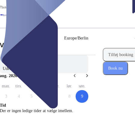
Photographers
Europe/Berlin
(Trin 1 af 2)
Vælg dato
Tilføj booking
Book nu
Uden præference
aug. 2026
man.
tirs.
ons.
tors.
fre.
lør.
søn.
3
4
5
6
7
8
9
Tid
Der er ingen ledige tider at vælge imellem.