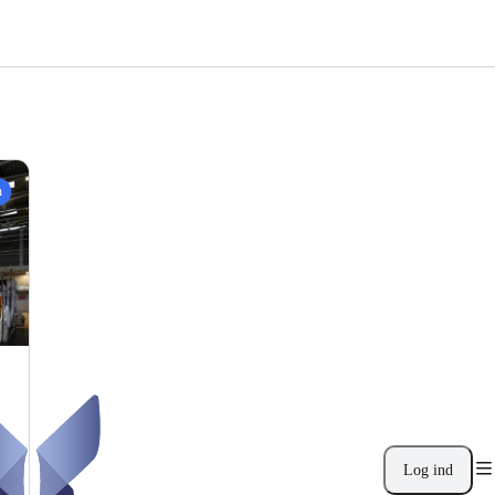
n
Log ind