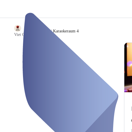
/
Karaokeraum 4
Viet Quan Restaurant