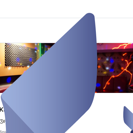
Karaokeraum 4
Fra en time til 10 timer
Restaurants