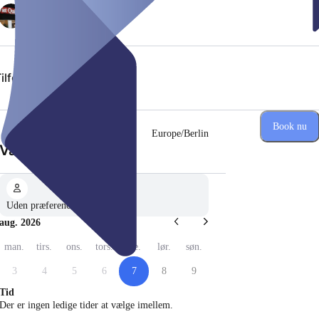
ilføj ydelser
Book nu
Europe/Berlin
(Trin 1 af 2)
Vælg dato
Uden præference
aug. 2026
man.
tirs.
ons.
tors.
fre.
lør.
søn.
3
4
5
6
7
8
9
Tid
Der er ingen ledige tider at vælge imellem.