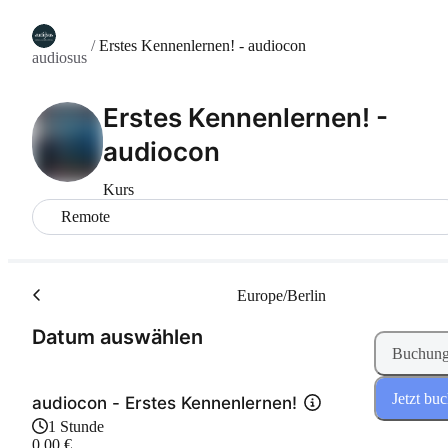
/
Erstes Kennenlernen! - audiocon
audiosus
Erstes Kennenlernen! -
audiocon
Kurs
Remote
Europe/Berlin
(Schritt 1 von 2)
Datum auswählen
Buchung
Jetzt bu
audiocon - Erstes Kennenlernen!
1 Stunde
0,00 €