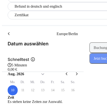
Befund in deutsch und englisch
Zertifikat
Europe/Berlin
(Schritt 1 von 2)
Datum auswählen
Buchung
Jetzt bu
Schnelltest
5 Minuten
0,00 €
Aug. 2026
Mo.
Di.
Mi.
Do.
Fr.
Sa.
So.
10
11
12
13
14
15
16
Zeit
Es stehen keine Zeiten zur Auswahl.