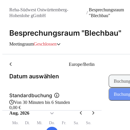
Reha-Südwest Ostwürttemberg-
Besprechungsraum
/
Hohenlohe gGmbH
"Blechbau"
Besprechungsraum "Blechbau"
Meetingraum
Geschlossen
Europe/Berlin
(Schritt 1 von 2)
Datum auswählen
Buchung
Buchung
Standardbuchung
Von 30 Minuten bis 6 Stunden
0,00 €
Aug. 2026
Mo.
Di.
Mi.
Do.
Fr.
Sa.
So.