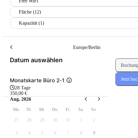
Free WiFi
Fläche (12)
Kapazität (1)
Europe/Berlin
(Schritt 1 von 2)
Datum auswählen
Buchung
Jetzt bu
Monatskarte Büro 2-1
28 Tage
350,00 €
Aug. 2026
Mo.
Di.
Mi.
Do.
Fr.
Sa.
So.
27
28
29
30
31
1
2
3
4
5
6
7
8
9