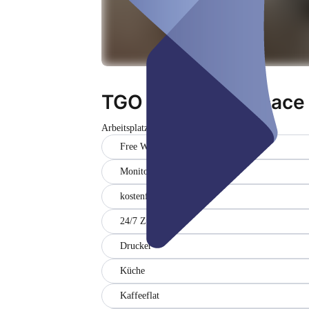
TGO Coworkingspace
Arbeitsplatz
Geschlossen
Free WiFi
Monitor
kostenfreie Parkplätze
24/7 Zugang
Drucker
Küche
Kaffeeflat