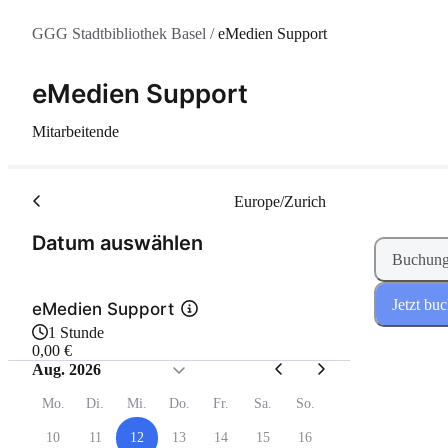
GGG Stadtbibliothek Basel
/
eMedien Support
eMedien Support
Mitarbeitende
Europe/Zurich
(Schritt 1 von 2)
Datum auswählen
Buchung
Jetzt bu
eMedien Support
1 Stunde
0,00 €
Aug. 2026
Mo.
Di.
Mi.
Do.
Fr.
Sa.
So.
10
11
12
13
14
15
16