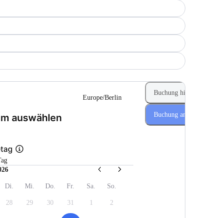
Buchung hinzufügen
Europe/Berlin
Buchung anfragen
(Schritt 1 von 2)
um auswählen
etag
Tag
026
Di.
Mi.
Do.
Fr.
Sa.
So.
28
29
30
31
1
2