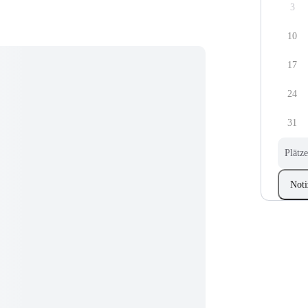
3
10
17
24
31
Plätze
Noti