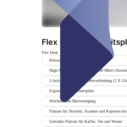
Flex Desk - 1 Arbeitsp
Flex Desk
Klimaanlage
High-Speed-Internet (bis zu 1000 Mbit/s Downl
2-fach abgesicherte Internetverbindung (2 X Gl
Ergonomischer Arbeitsplatz
Wöchentliche Büroreinigung
Flatrate für Drucken, Scannen und Kopieren bi
Getränke-Flatrate für Kaffee, Tee und Wasser