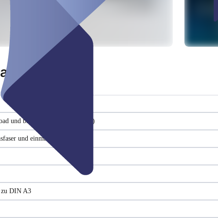
latz
oad und bis zu 500 Mbit/s Upload)
asfaser und einmal LTE)
s zu DIN A3